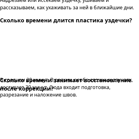
рассказываем, как ухаживать за ней в ближайшие дни.
Сколько времени длится пластика уздечки?
В среднем 20 минут. В редких, особо сложных случаях,
Сколько времени занимает восстановление
достигает 30 минут. Сюда входит подготовка,
после коррекции?
разрезание и наложение швов.